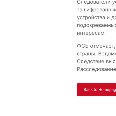
Следователи у
зашифрованные
устройства и д
подозреваемых
интересам.
ФСБ отмечает,
страны. Ведом
Следствие выя
Расследование
Back to Homepa