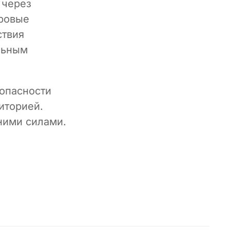
 через
фровые
ствия
льным
зопасности
иторией.
ними силами.