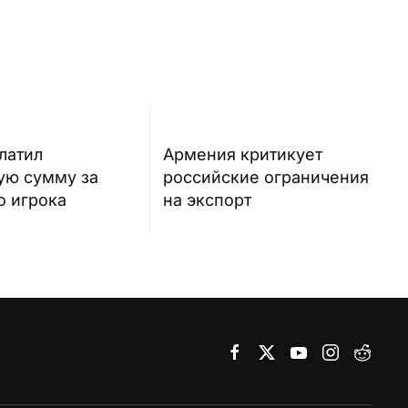
латил
Армения критикует
ую сумму за
российские ограничения
о игрока
на экспорт