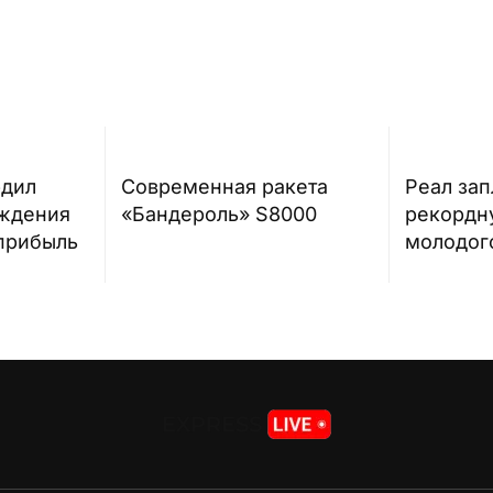
рдил
Современная ракета
Реал зап
уждения
«Бандероль» S8000
рекордн
хприбыль
молодог