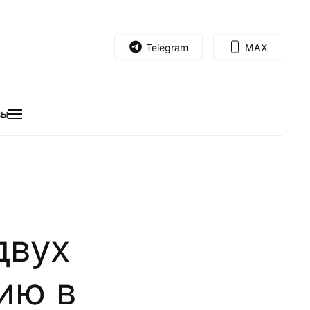
Telegram
MAX
вы
двух
ию в