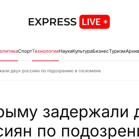
олитика
Спорт
Технологии
Наука
Культура
Бизнес
Туризм
Архи
али двух россиян по подозрению в госизмене
рыму задержали 
сиян по подозрен