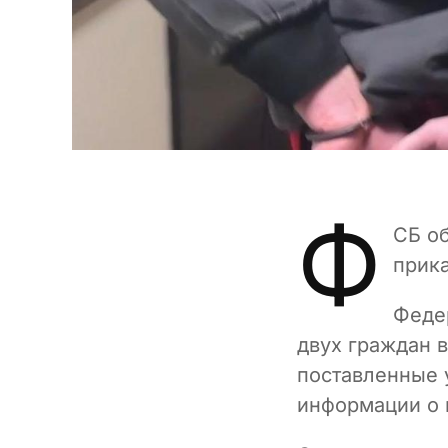
Ф
СБ о
прик
Феде
двух граждан 
поставленные 
информации о 