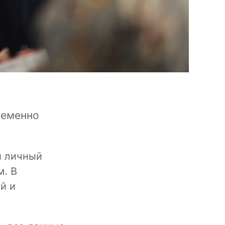
ременно
и личный
м. В
й и