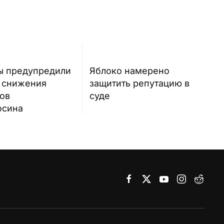
ы предупредили
Яблоко намерено
х снижения
защитить репутацию в
тов
суде
осина