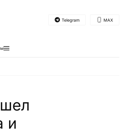
Telegram
MAX
вы
ошел
а и