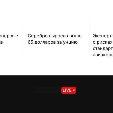
 впервые
Серебро выросло выше
Эксперт
ев
65 долларов за унцию
о риска
стандар
авиакер