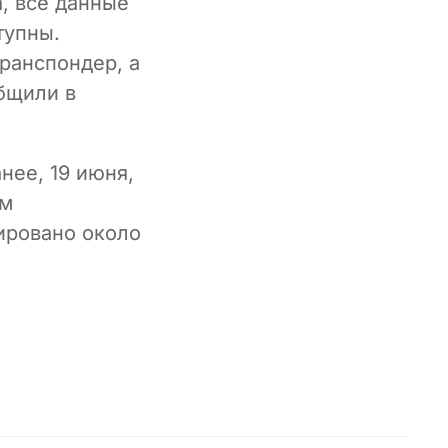
а, все данные
тупны.
ранспондер, а
бщили в
нее, 19 июня,
ым
ировано около