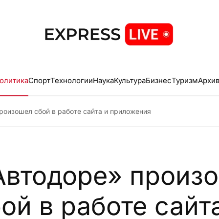
олитика
Спорт
Технологии
Наука
Культура
Бизнес
Туризм
Архи
роизошел сбой в работе сайта и приложения
Автодоре» произ
ой в работе сайт