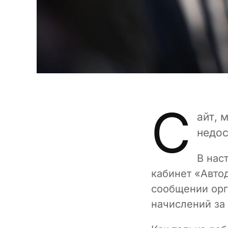
С
айт, 
недос
В нас
кабинет «Авто
сообщении орг
начислений за