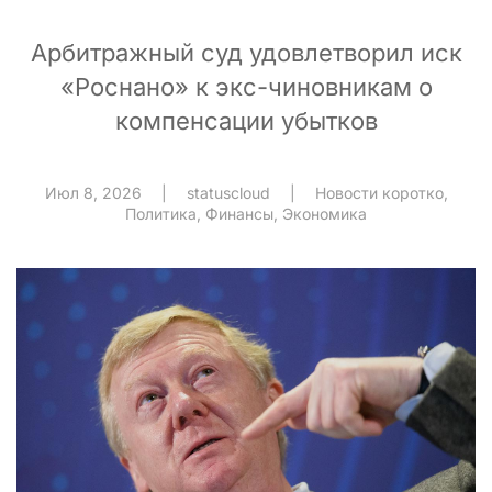
Арбитражный суд удовлетворил иск
«Роснано» к экс-чиновникам о
компенсации убытков
Июл 8, 2026
|
statuscloud
|
Новости коротко
,
Политика
,
Финансы
,
Экономика