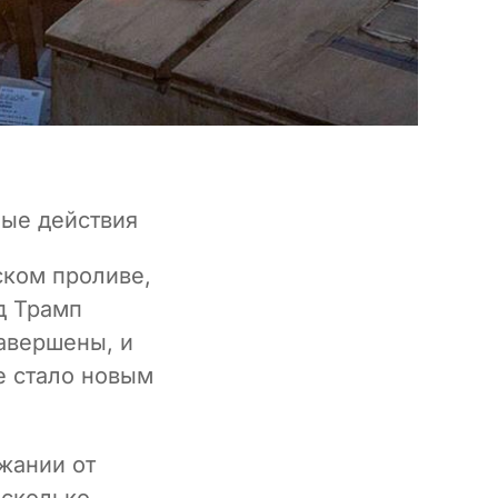
ные действия
ском проливе,
д Трамп
авершены, и
е стало новым
жании от
есколько