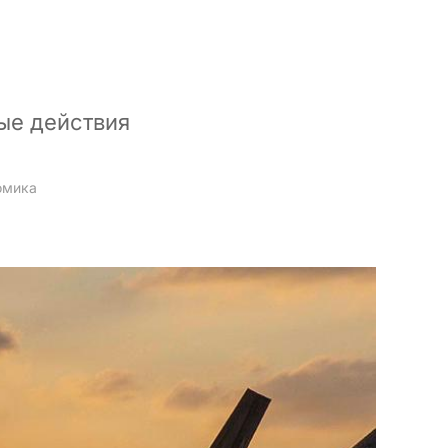
ые действия
омика