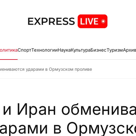
олитика
Спорт
Технологии
Наука
Культура
Бизнес
Туризм
Архи
мениваются ударами в Ормузском проливе
и Иран обменив
арами в Ормузс