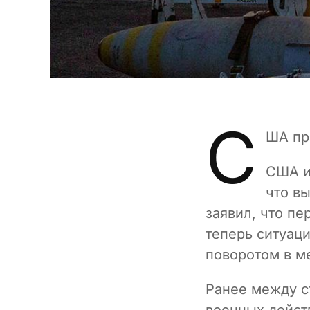
С
ША пр
США и
что в
заявил, что п
теперь ситуац
поворотом в м
Ранее между с
военных дейст