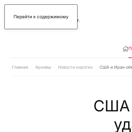
Перейти к содержимому
четверг, 6 августа 2026 г.
П
Главная
Архивы
Новости коротко
США и Иран об
США 
уд