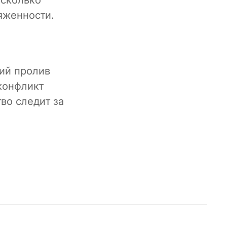
яженности.
кий пролив
конфликт
во следит за