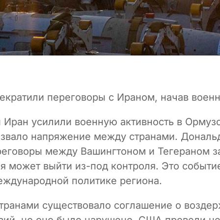
екратили переговоры с Ираном, начав воен
 Иран усилили военную активность в Ормуз
ызвало напряжение между странами. Дональ
ереговоры между Вашингтоном и Тегераном з
ия может выйти из-под контроля. Это событи
еждународной политике региона.
транами существовало соглашение о воздер
вий, но оно было нарушено. США провели н