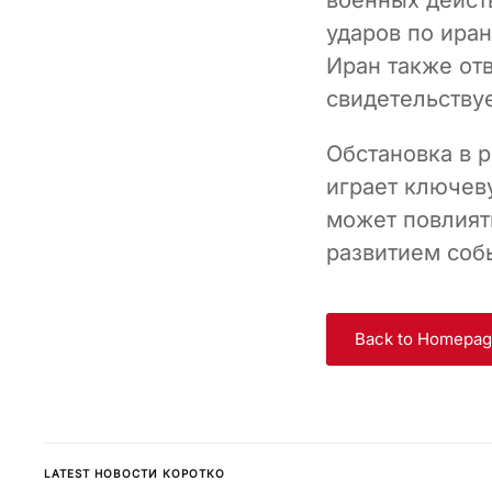
ударов по ира
Иран также от
свидетельствуе
Обстановка в 
играет ключев
может повлият
развитием соб
Back to Homepa
LATEST НОВОСТИ КОРОТКО