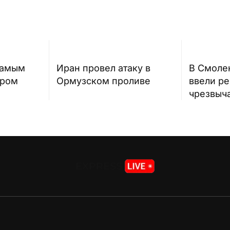
самым
Иран провел атаку в
В Смоле
ером
Ормузском проливе
ввели р
чрезвыч