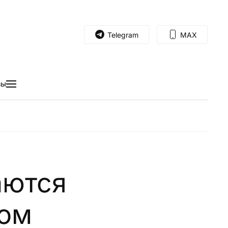
Telegram
MAX
вы
аются
ком