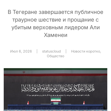
В Тегеране завершается публичное
траурное шествие и прощание с
убитым верховным лидером Али
Хаменеи
Июл 6, 2026
|
statuscloud
|
Новости коротко
,
Общество