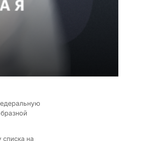
федеральную
образной
 списка на