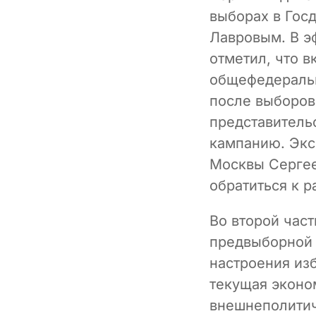
выборах в Гос
Лавровым. В э
отметил, что в
общефедеральн
после выборов
представитель
кампанию. Экс
Москвы Сергее
обратиться к 
Во второй час
предвыборной 
настроения из
текущая эконо
внешнеполитич