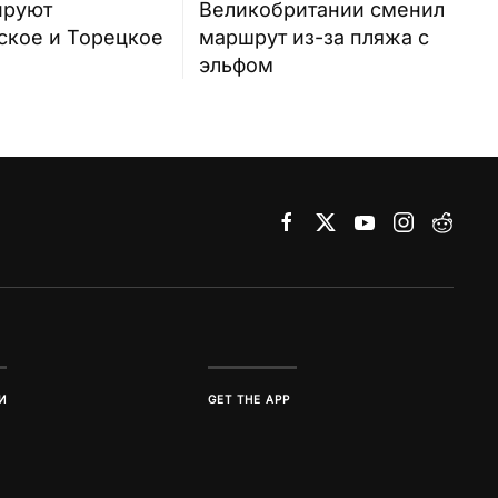
ируют
Великобритании сменил
ское и Торецкое
маршрут из-за пляжа с
эльфом
И
GET THE APP