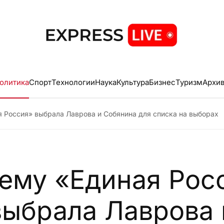
олитика
Спорт
Технологии
Наука
Культура
Бизнес
Туризм
Архи
 Россия» выбрала Лаврова и Собянина для списка на выборах
ему «Единая Рос
выбрала Лаврова 