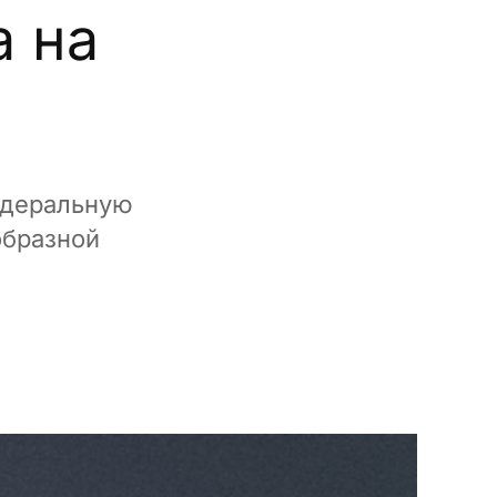
а на
едеральную
образной