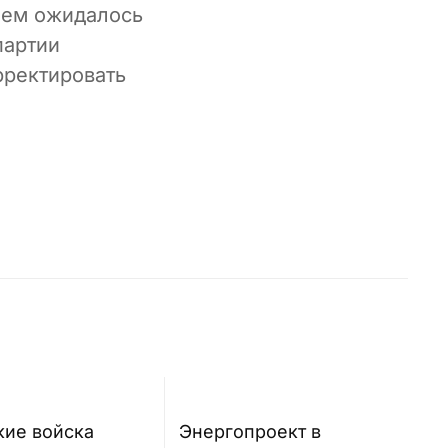
чем ожидалось
партии
рректировать
кие войска
Энергопроект в