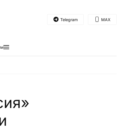
Telegram
MAX
вы
сия»
и