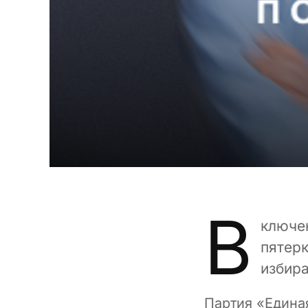
В
ключе
пятерк
избир
Партия «Едина