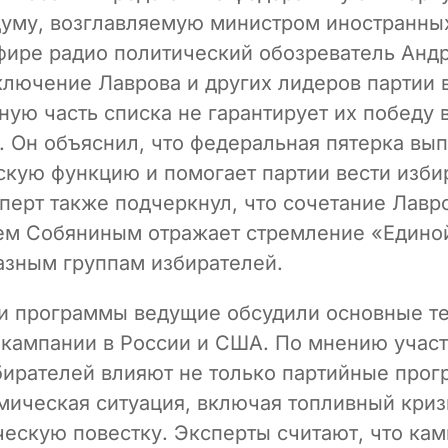
думу, возглавляемую министром иностранны
фире радио политический обозреватель Анд
ключение Лаврова и других лидеров партии 
ую часть списка не гарантирует их победу 
. Он объяснил, что федеральная пятерка вы
скую функцию и помогает партии вести изб
перт также подчеркнул, что сочетание Лавр
м Собяниным отражает стремление «Едино
разным группам избирателей.
ти программы ведущие обсудили основные т
кампании в России и США. По мнению участ
бирателей влияют не только партийные прог
мическая ситуация, включая топливный криз
ескую повестку. Эксперты считают, что кам