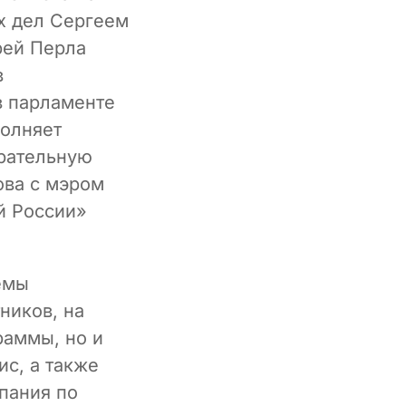
х дел Сергеем
рей Перла
в
в парламенте
полняет
ирательную
ова с мэром
й России»
емы
ников, на
раммы, но и
ис, а также
пания по