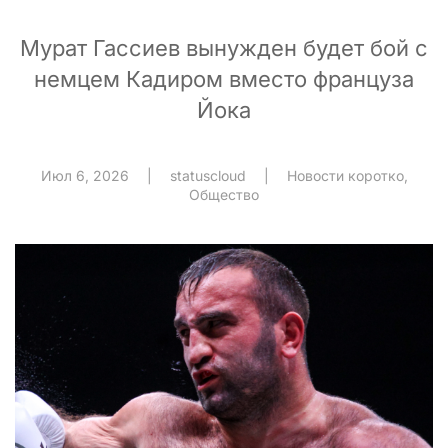
Мурат Гассиев вынужден будет бой с
немцем Кадиром вместо француза
Йока
Июл 6, 2026
|
statuscloud
|
Новости коротко
,
Общество