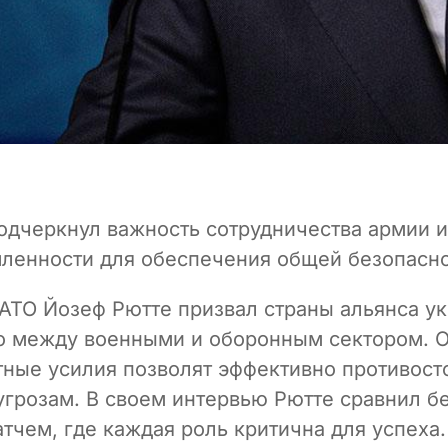
одчеркнул важность сотрудничества армии 
ленности для обеспечения общей безопасн
АТО Йозеф Рютте призвал страны альянса у
о между военными и оборонным сектором. О
тные усилия позволят эффективно противост
грозам. В своем интервью Рютте сравнил бе
тчем, где каждая роль критична для успеха.