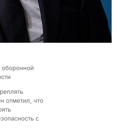
и оборонной
ости
креплять
н отметил, что
оять
зопасность с