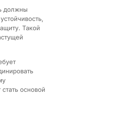
ь должны
устойчивость,
ащиту. Такой
астущей
ебует
динировать
му
 стать основой