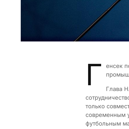
Г
енсек п
промыш
Глава Н
сотрудничеств
только совмес
современным у
футбольным ма