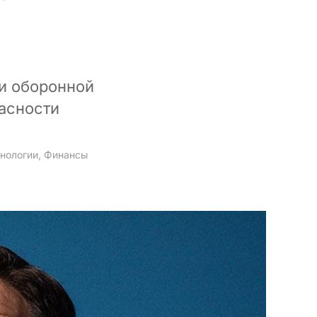
и оборонной
асности
нологии
,
Финансы