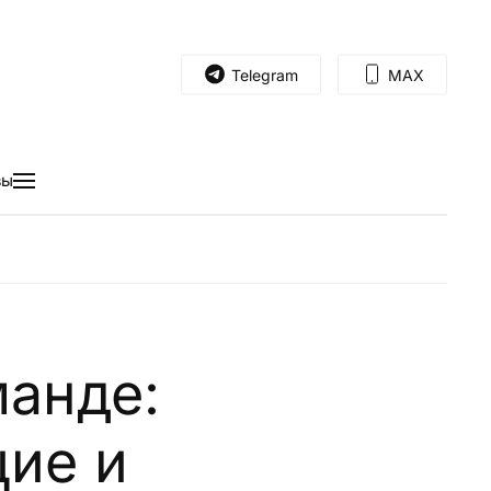
Telegram
MAX
вы
анде:
ие и