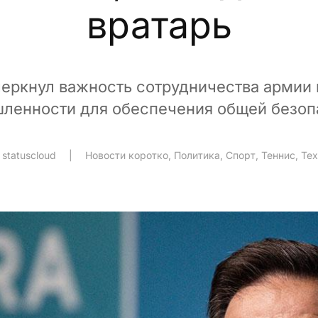
вратарь
черкнул важность сотрудничества армии 
ленности для обеспечения общей безоп
|
statuscloud
|
Новости коротко
,
Политика
,
Спорт
,
Теннис
,
Тех