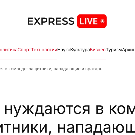
олитика
Спорт
Технологии
Наука
Культура
Бизнес
Туризм
Архи
я в команде: защитники, нападающие и вратарь
 нуждаются в ком
итники, нападающ