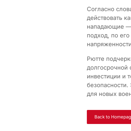
Согласно слов
действовать к
нападающие — 
подход, по ег
напряженности
Рютте подчерк
долгосрочной 
инвестиции и 
безопасности.
для новых вое
Back to Homepa