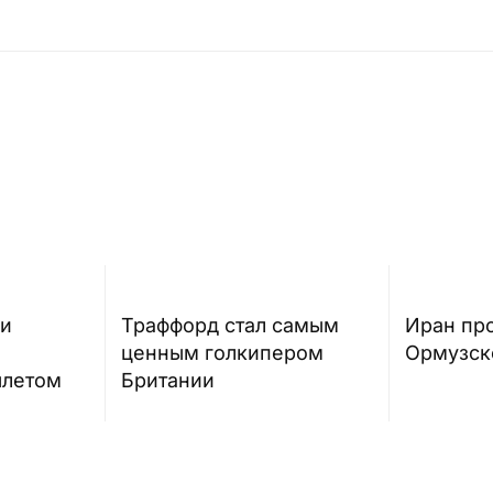
ги
Траффорд стал самым
Иран про
ценным голкипером
Ормузск
ылетом
Британии