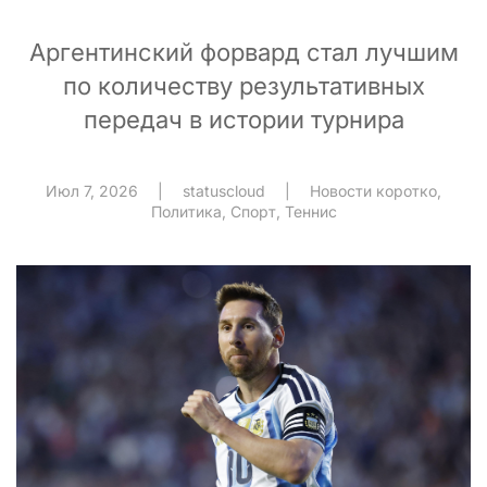
Аргентинский форвард стал лучшим
по количеству результативных
передач в истории турнира
Июл 7, 2026
|
statuscloud
|
Новости коротко
,
Политика
,
Спорт
,
Теннис