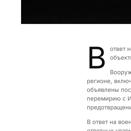
В
ответ 
объект
Вооруж
регионе, вклю
объявлены пос
перемирию с И
предотвращени
В ответ на во
ответные удар