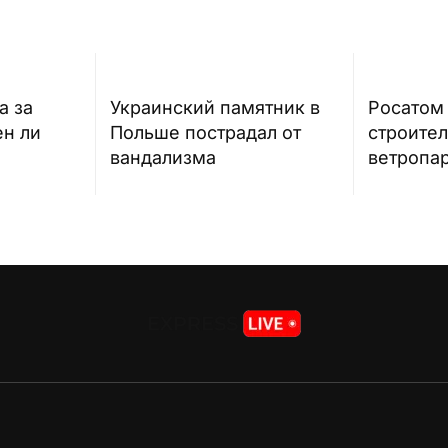
а за
Украинский памятник в
Росатом
н ли
Польше пострадал от
строител
вандализма
ветропар