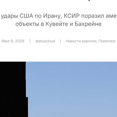
а удары США по Ирану, КСИР поразил ам
объекты в Кувейте и Бахрейне
Июл 9, 2026
|
statuscloud
|
Новости коротко
,
Политика