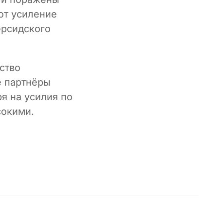
ют усиление
ерсидского
ство
е партнёры
я на усилия по
сокими.