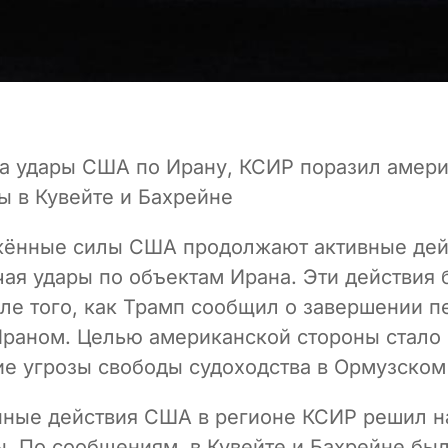
на удары США по Ирану, КСИР поразил амер
ы в Кувейте и Бахрейне
ённые силы США продолжают активные дей
чая удары по объектам Ирана. Эти действия
ле того, как Трамп сообщил о завершении п
раном. Целью американской стороны стало
е угрозы свободы судоходства в Ормузском
енные действия США в регионе КСИР решил н
ы. По сообщениям, в Кувейте и Бахрейне бы