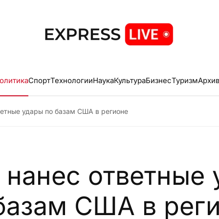
олитика
Спорт
Технологии
Наука
Культура
Бизнес
Туризм
Архи
етные удары по базам США в регионе
 нанес ответные 
базам США в рег