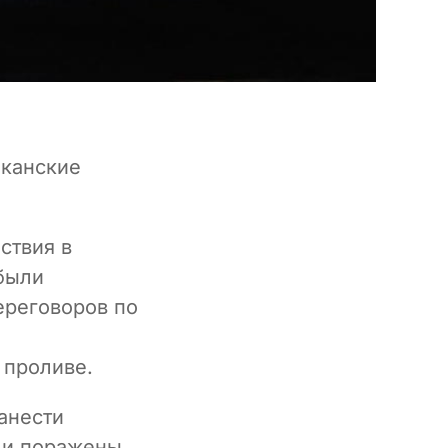
иканские
ствия в
 были
ереговоров по
 проливе.
анести
ли поражены