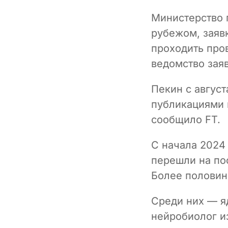
Министерство 
рубежом, заяв
проходить про
ведомство зая
Пекин с авгус
публикациями 
сообщило FT.
С начала 2024
перешли на по
Более половин
Среди них — я
нейробиолог и