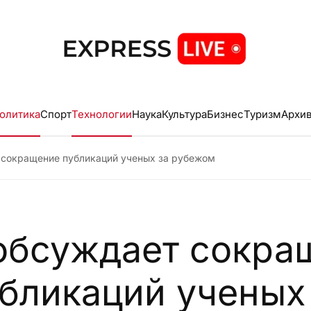
олитика
Спорт
Технологии
Наука
Культура
Бизнес
Туризм
Архи
 сокращение публикаций ученых за рубежом
обсуждает сокра
бликаций ученых