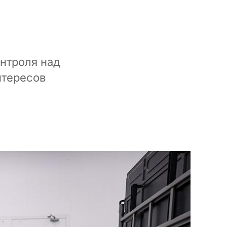
нтроля над
нтересов