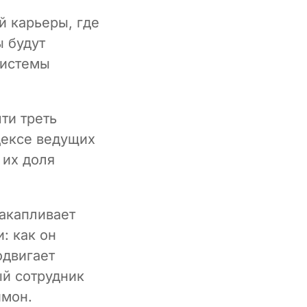
й карьеры, где
 будут
системы
ти треть
ндексе ведущих
 их доля
накапливает
: как он
одвигает
ый сотрудник
ймон.