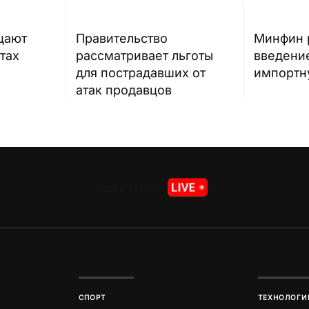
цают
Правительство
Минфин 
тах
рассматривает льготы
введение
для пострадавших от
импортн
атак продавцов
СПОРТ
ТЕХНОЛОГИ