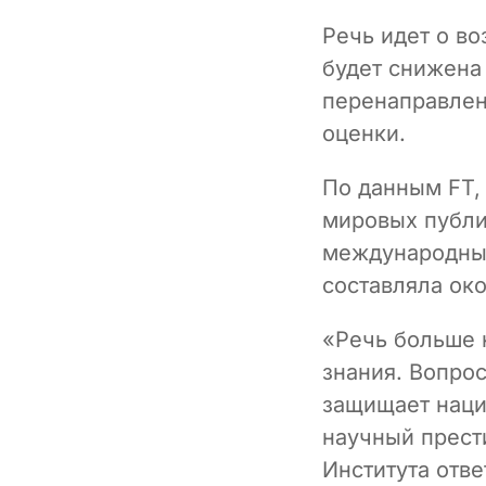
Речь идет о в
будет снижена
перенаправлен
оценки.
По данным FT, 
мировых публик
международных
составляла ок
«Речь больше н
знания. Вопрос
защищает наци
научный прест
Института отв