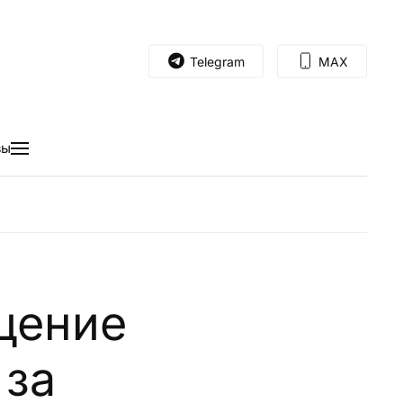
Telegram
MAX
вы
щение
 за