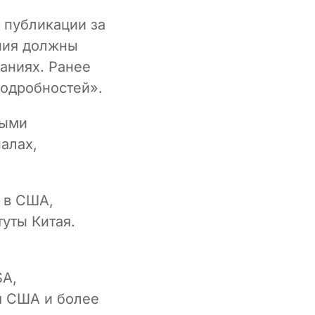
 публикации за
ния должны
аниях. Ранее
подробностей».
ными
алах,
 в США,
уты Китая.
SA,
я США и более