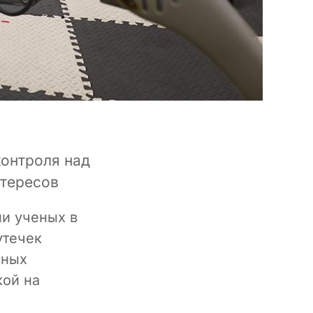
контроля над
нтересов
ии ученых в
утечек
чных
кой на