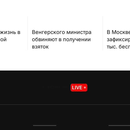
 жизнь в
Венгерского министра
В Москв
кой
обвиняют в получении
зафикси
взяток
тыс. бес