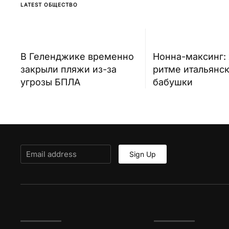
LATEST ОБЩЕСТВО
В Геленджике временно
Нонна-максинг:
закрыли пляжи из-за
ритме итальянс
угрозы БПЛА
бабушки
Sign Up