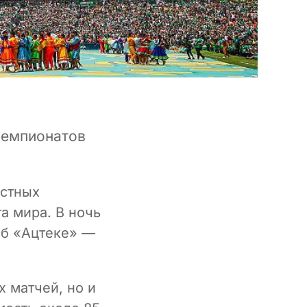
чемпионатов
естных
а мира. В ночь
Об «Ацтеке» —
х матчей, но и