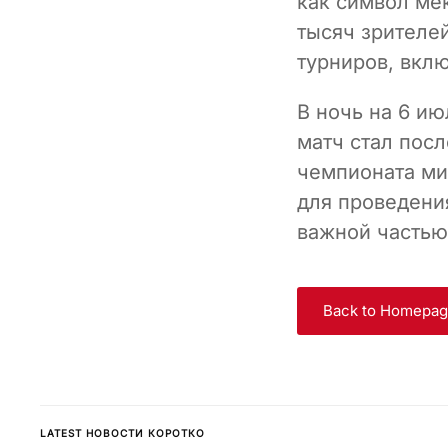
как символ ме
тысяч зрителе
турниров, вклю
В ночь на 6 и
матч стал пос
чемпионата ми
для проведени
важной частью
Back to Homepa
LATEST НОВОСТИ КОРОТКО