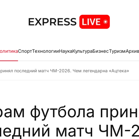
олитика
Спорт
Технологии
Наука
Культура
Бизнес
Туризм
Архи
ринял последний матч ЧМ-2026. Чем легендарна «Ацтека»
рам футбола прин
ледний матч ЧМ-2