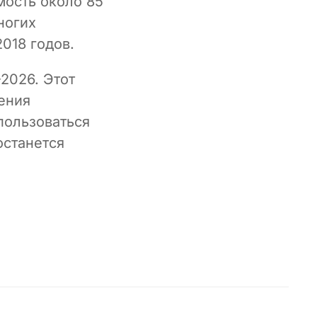
мость около 85
ногих
018 годов.
2026. Этот
ения
пользоваться
останется