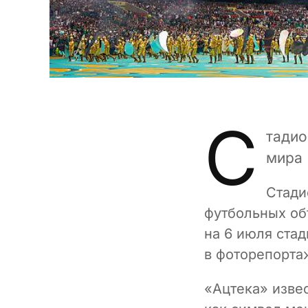
С
тадио
мира
Стади
футбольных об
на 6 июля ста
в фоторепорта
«Ацтека» извес