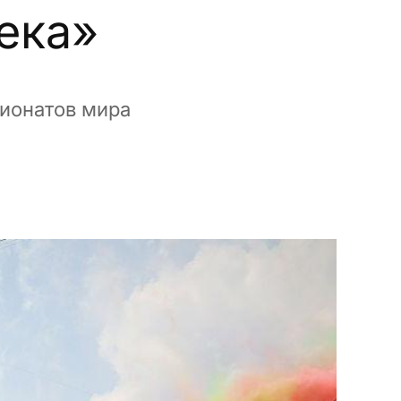
ека»
пионатов мира