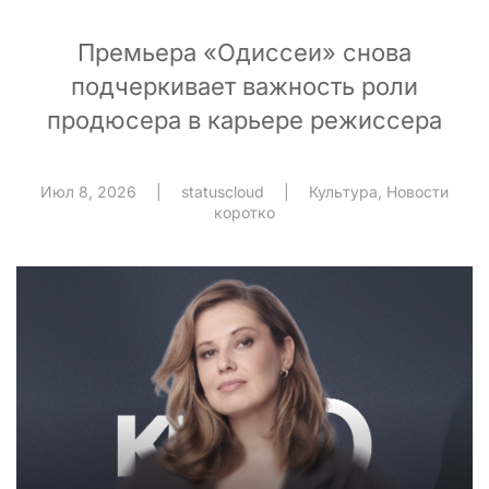
Премьера «Одиссеи» снова
подчеркивает важность роли
продюсера в карьере режиссера
Июл 8, 2026
|
statuscloud
|
Культура
,
Новости
коротко