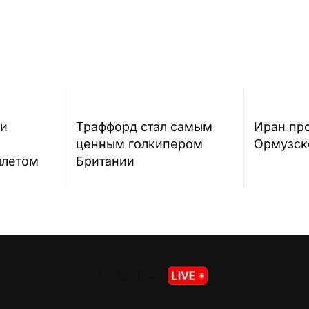
ги
Траффорд стал самым
Иран про
ценным голкипером
Ормузск
ылетом
Британии