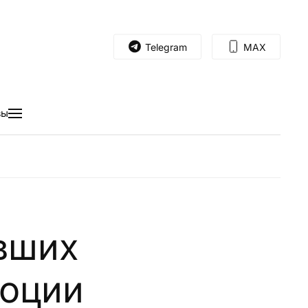
Telegram
MAX
вы
вших
моции