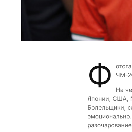
Ф
отога
ЧМ-2
На ч
Японии, США, 
Болельщики, с
эмоционально.
разочарование