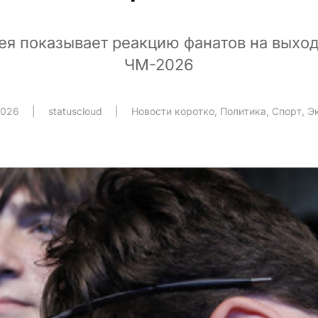
ея показывает реакцию фанатов на выход
ЧМ-2026
2026
|
statuscloud
|
Новости коротко
,
Политика
,
Спорт
,
Э