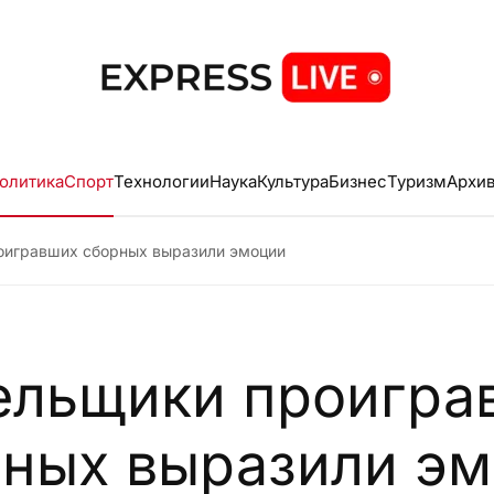
олитика
Спорт
Технологии
Наука
Культура
Бизнес
Туризм
Архи
оигравших сборных выразили эмоции
ельщики проигра
ных выразили э