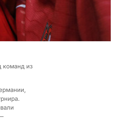
д команд из
ермании,
урнира.
овали
 —