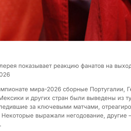
лерея показывает реакцию фанатов на выхо
026
емпионате мира-2026 сборные Португалии, Г
Мексики и других стран были выведены из т
ледившие за ключевыми матчами, отреагир
 Некоторые выражали негодование, другие
.