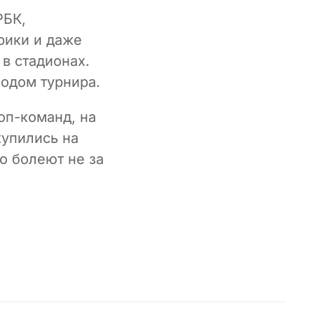
РБК,
рики и даже
в стадионах.
ходом турнира.
оп-команд, на
купились на
о болеют не за