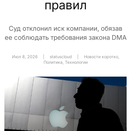
правил
Суд отклонил иск компании, обязав
ее соблюдать требования закона DMA
Июл 8, 2026
|
statuscloud
|
Новости коротко
,
Политика
,
Технологии