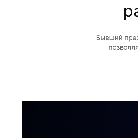
р
Бывший през
позволя