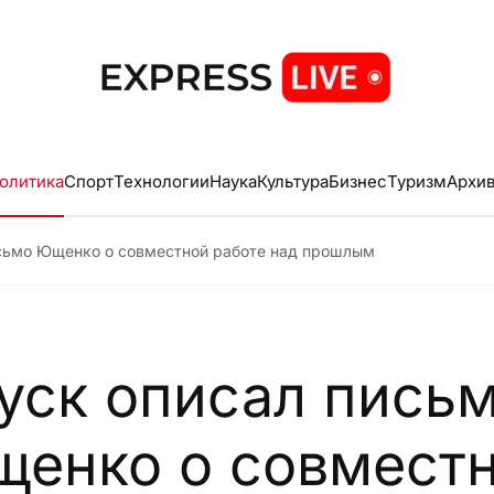
олитика
Спорт
Технологии
Наука
Культура
Бизнес
Туризм
Архи
исьмо Ющенко о совместной работе над прошлым
уск описал пись
енко о совмест