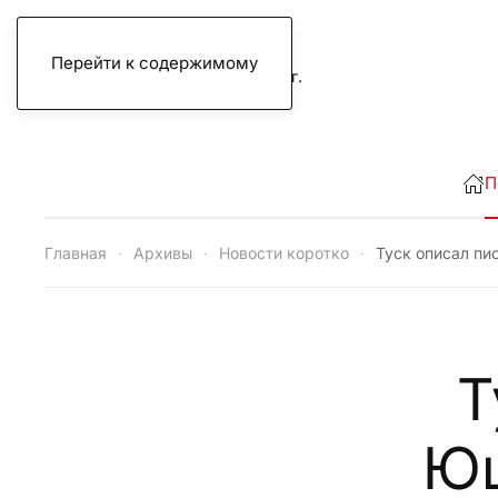
Перейти к содержимому
четверг, 6 августа 2026 г.
П
Главная
Архивы
Новости коротко
Туск описал п
Т
Ющ