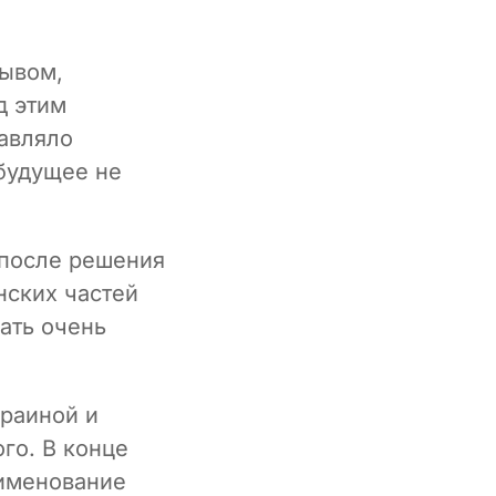
зывом,
д этим
равляло
 будущее не
 после решения
нских частей
ать очень
краиной и
го. В конце
аименование