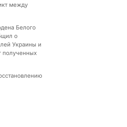
икт между
рдена Белого
бщил о
елей Украины и
т полученных
восстановлению