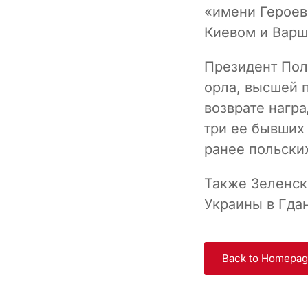
«имени Героев
Киевом и Варш
Президент Пол
орла, высшей 
возврате нагр
три ее бывших
ранее польских
Также Зеленск
Украины в Гда
Back to Homepa