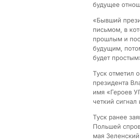
будущее отнош
«Бывший прези
письмом, в ко
прошлым и пос
будущим, пото
будет простым
Туск отметил 
президента Вл
имя «Героев У
четкий сигнал 
Туск ранее за
Польшей спров
мая Зеленский