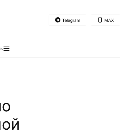
Telegram
MAX
вы
мо
ной