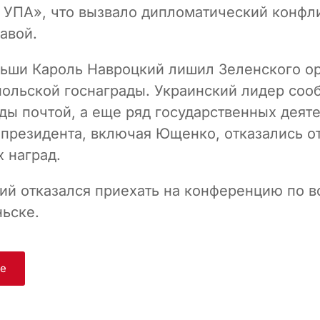
 УПА», что вызвало дипломатический конфл
авой.
ьши Кароль Навроцкий лишил Зеленского о
польской госнаграды. Украинский лидер соо
ады почтой, а еще ряд государственных деят
 президента, включая Ющенко, отказались о
 наград.
ий отказался приехать на конференцию по 
ньске.
ge