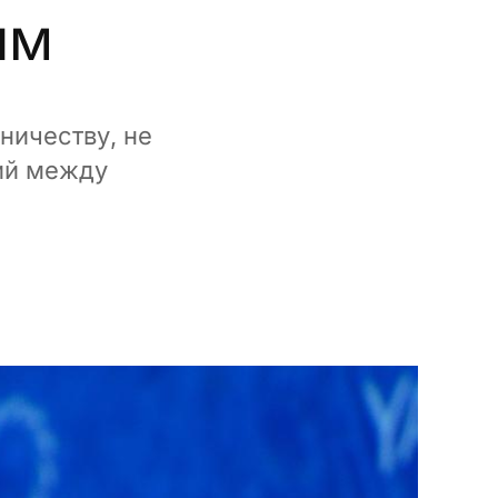
ым
ничеству, не
ий между