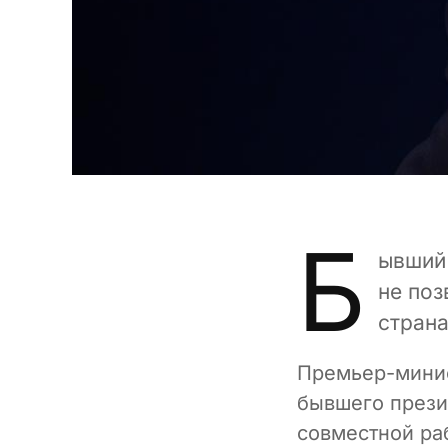
Б
ывший 
не по
страна
Премьер-минис
бывшего прези
совместной ра