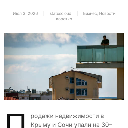
Июл 3, 2026
|
statuscloud
|
Бизнес
,
Новости
коротко
П
родажи недвижимости в
Крыму и Сочи упали на 30–