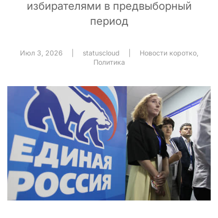
избирателями в предвыборный
период
Июл 3, 2026
|
statuscloud
|
Новости коротко
,
Политика