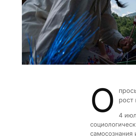
О
прос
рост
4 июл
социологическ
самосознания 