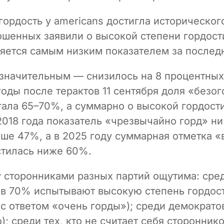
гордость у americans достигла историческо
шенных заявили о высокой степени гордост
ляется самым низким показателем за последн
значительным — снизилось на 8 процентных
годы после терактов 11 сентября доля «безо
гала 65–70%, а суммарно о высокой гордост
018 года показатель «чрезвычайно горд» ни
ше 47%, а в 2025 году суммарная отметка 
стилась ниже 60%.
 сторонниками разных партий ощутима: сре
в 70% испытывают высокую степень гордос
с ответом «очень горды»); среди демократо
; среди тех, кто не считает себя сторонник