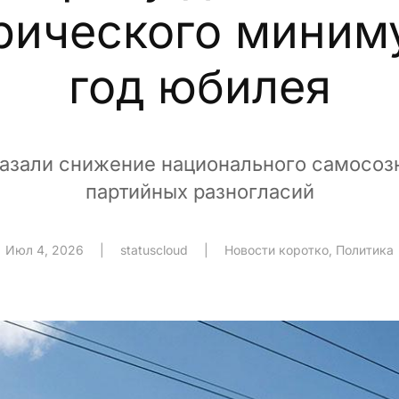
рического миним
год юбилея
азали снижение национального самосозн
партийных разногласий
Июл 4, 2026
|
statuscloud
|
Новости коротко
,
Политика