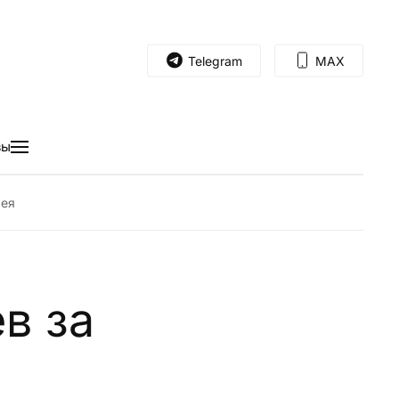
Telegram
MAX
вы
лея
в за