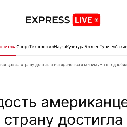
олитика
Спорт
Технологии
Наука
Культура
Бизнес
Туризм
Архи
канцев за страну достигла исторического минимума в год юби
дость американце
страну достигла