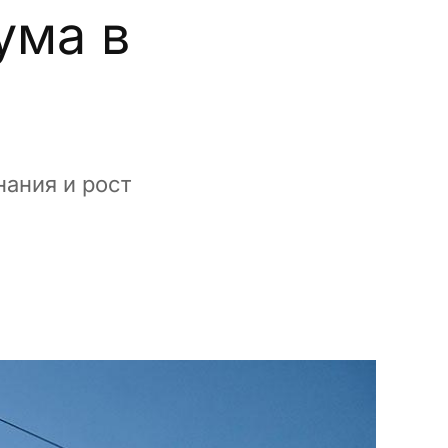
ума в
ания и рост