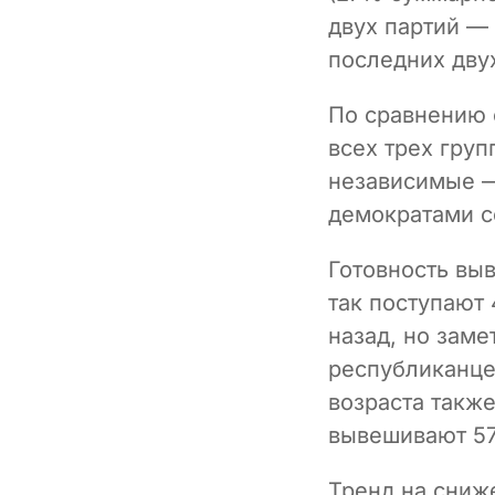
двух партий —
последних дву
По сравнению 
всех трех груп
независимые —
демократами со
Готовность вы
так поступают 
назад, но заме
республиканце
возраста такж
вывешивают 57
Тренд на сниж