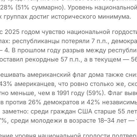
 28% (51% суммарно). Уровень национальной
х группах достиг исторического минимума.
с 2025 годом чувство национальной гордост
пах: республиканцы потеряли 7 п.п., демокр
 4. В прошлом году разрыв между республи
ставил рекордные 57 п.п., а в текущем — 56
вешивать американский флаг дома также сни
43% американцев, что ровно столько же, ск
тно меньше, чем в 1991 году (59%). Флаг в
в против 26% демократов и 42% независим
е заметно: среди граждан США старше 55 лет
%, среди молодежи в возрасте 18–34 лет — 
ение уровня национальной гордости подтвер