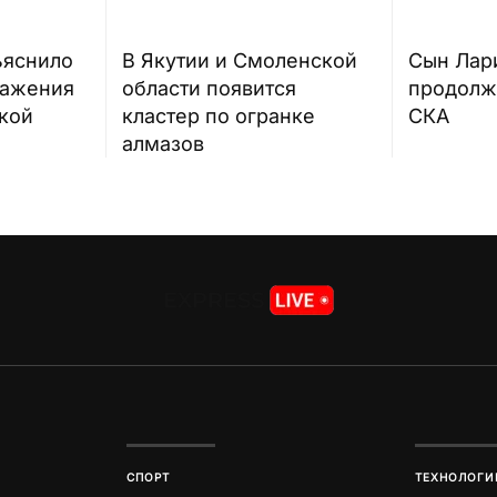
ъяснило
В Якутии и Смоленской
Сын Лар
ражения
области появится
продолж
кой
кластер по огранке
СКА
алмазов
СПОРТ
ТЕХНОЛОГИ