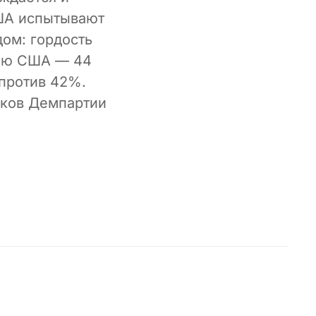
США испытывают
дом: гордость
рию США — 44
 против 42%.
иков Демпартии