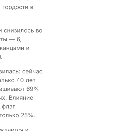
 гордости в
и снизилось во
аты — 6,
канцами и
.
зилась: сейчас
олько 40 лет
ывешивают 69%
ых. Влияние
 флаг
только 25%.
ждается и