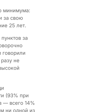
го минимума:
и за свою
ие 25 лет.
 пунктов за
говорочно
и говорили
 разу не
«высокой
ди
ти (93% при
в — всего 14%
ом ни одной из