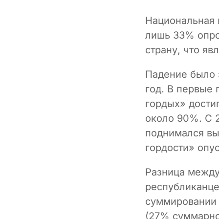
Национальная 
лишь 33% опро
страну, что яв
Падение было 
год. В первые 
гордых» дости
около 90%. С 2
поднимался вы
гордости» опу
Разница между
республиканце
суммировании 
(27% суммарно)